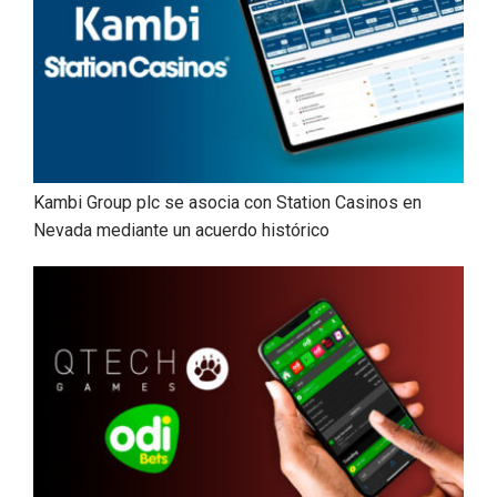
Kambi Group plc se asocia con Station Casinos en
Nevada mediante un acuerdo histórico