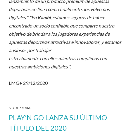
lanzamiento de un producto premium de apuestas
deportivas en línea como finalmente nos volvemos
digitales “. “En
Kambi
, estamos seguros de haber
encontrado un socio confiable que comparte nuestro
objetivo de brindar a los jugadores experiencias de
apuestas deportivas atractivas e innovadoras, y estamos
ansiosos por trabajar
estrechamente con ellos mientras cumplimos con
nuestras ambiciones digitales “.
LMG+ 29/12/2020
NOTA PREVIA
PLAY’N GO LANZA SU ÚLTIMO
TÍTULO DEL 2020