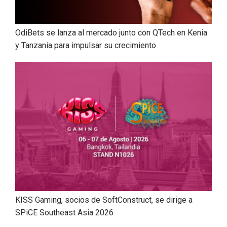
OdiBets se lanza al mercado junto con QTech en Kenia
y Tanzania para impulsar su crecimiento
KISS Gaming, socios de SoftConstruct, se dirige a
SPiCE Southeast Asia 2026