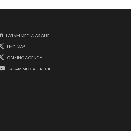
LATAM MEDIA GROUP
LMG MAS
GAMING AGENDA
LATAM MEDIA GROUP