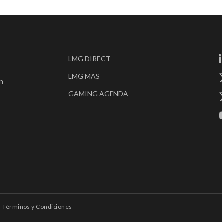
LMG DIRECT
LMG MAS
en
GAMING AGENDA
.
Términos y Condiciones