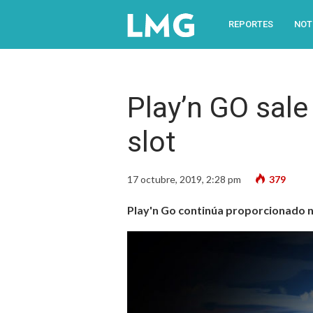
REPORTES
NOT
Play’n GO sale
slot
17 octubre, 2019, 2:28 pm
379
Play'n Go continúa proporcionado n