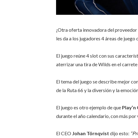
¡Otra oferta innovadora del proveedor 
les da a los jugadores 4 áreas de juego
El juego reúne 4 slot con sus característ
aterrizar una tira de Wilds en el carrete
El tema del juego se describe mejor c
de la Ruta 66 y la diversión y la emoci
El juego es otro ejemplo de que
Play’n
durante el año calendario, con más por v
El CEO
Johan Törnqvist
dijo esto:
“Pr