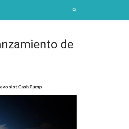
lanzamiento de
nuevo slot Cash Pump