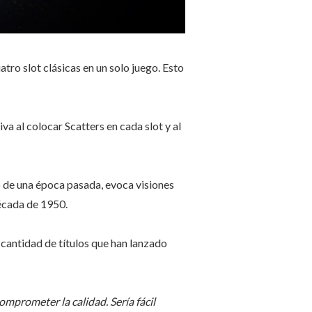
ro slot clásicas en un solo juego. Esto
iva al colocar Scatters en cada slot y al
 de una época pasada, evoca visiones
década de 1950.
 cantidad de títulos que han lanzado
mprometer la calidad. Sería fácil