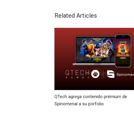
Related Articles
QTech agrega contenido prémium de
Spinomenal a su porfolio