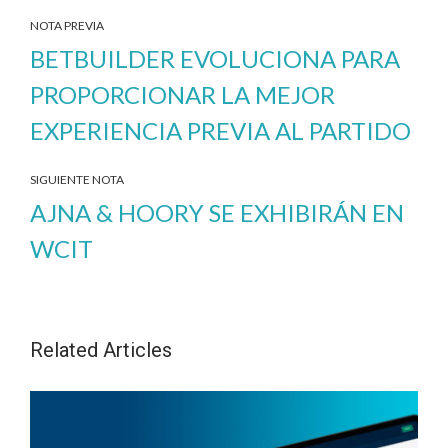
NOTA PREVIA
BETBUILDER EVOLUCIONA PARA
PROPORCIONAR LA MEJOR
EXPERIENCIA PREVIA AL PARTIDO
SIGUIENTE NOTA
AJNA & HOORY SE EXHIBIRÁN EN
WCIT
Related Articles