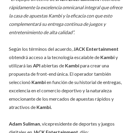
rápidamente la excelencia omnicanal integral que ofrece
la casa de apuestas Kambi y la eficacia con que esto
complementará su entrega continua de juegos y
entretenimiento de alta calidad”.
Según los términos del acuerdo,
JACK Entertainment
obtendrá acceso a la tecnología escalable de
Kambi
y
utilizará las
API
abiertas de
Kambi
para crear una
propuesta de front-end única. El operador también
seleccionó
Kambi
en función de su historial de entregas,
excelencia en el comercio deportivo y la naturaleza
emocionante de los mercados de apuestas rápidos y
atractivos de
Kambi.
Adam Suliman
, vicepresidente de deportes y juegos
digitales en
JACK Entertainment
, dijo: