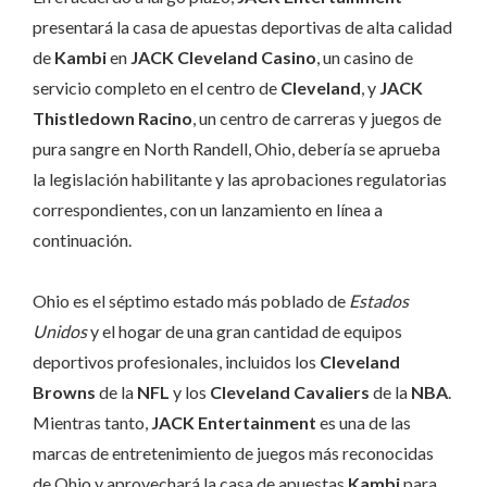
presentará la casa de apuestas deportivas de alta calidad
de
Kambi
en
JACK Cleveland Casino
, un casino de
servicio completo en el centro de
Cleveland
, y
JACK
Thistledown Racino
, un centro de carreras y juegos de
pura sangre en North Randell, Ohio, debería se aprueba
la legislación habilitante y las aprobaciones regulatorias
correspondientes, con un lanzamiento en línea a
continuación.
Ohio es el séptimo estado más poblado de
Estados
Unidos
y el hogar de una gran cantidad de equipos
deportivos profesionales, incluidos los
Cleveland
Browns
de la
NFL
y los
Cleveland Cavaliers
de la
NBA
.
Mientras tanto,
JACK Entertainment
es una de las
marcas de entretenimiento de juegos más reconocidas
de Ohio y aprovechará la casa de apuestas
Kambi
para