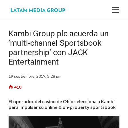
Kambi Group plc acuerda un
‘multi-channel Sportsbook
partnership’ con JACK
Entertainment
19 septiembre, 2019, 3:28 pm
410
El operador del casino de Ohio selecciona a Kambi
para impulsar su online & on-property sportsbook