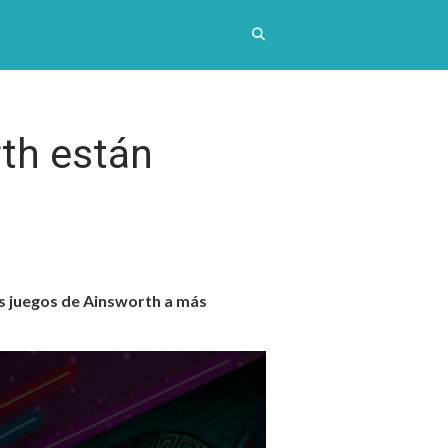
th están
os juegos de Ainsworth a más