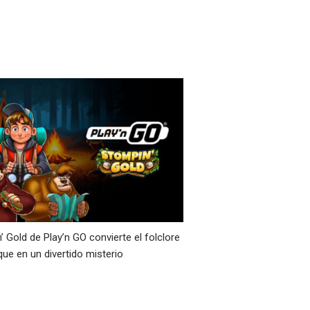
’ Gold de Play’n GO convierte el folclore
que en un divertido misterio