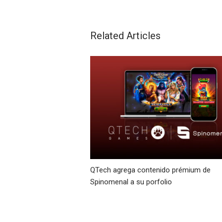
Related Articles
QTech agrega contenido prémium de
Spinomenal a su porfolio