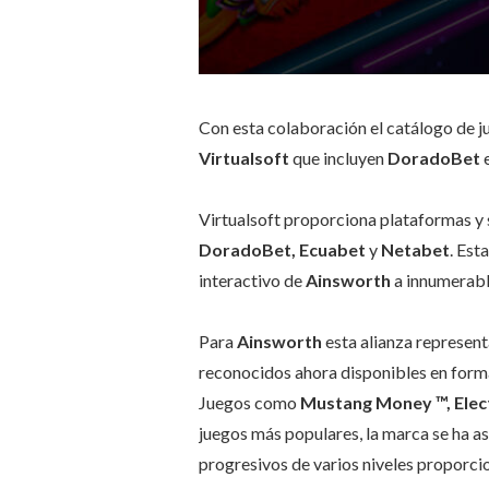
Con esta colaboración el catálogo de j
Virtualsoft
que incluyen
DoradoBet
Virtualsoft proporciona plataformas y s
DoradoBet, Ecuabet
y
Netabet
. Est
interactivo de
Ainsworth
a innumerable
Para
Ainsworth
esta alianza represent
reconocidos ahora disponibles en format
Juegos como
Mustang Money ™, Elect
juegos más populares, la marca se ha a
progresivos de varios niveles proporcio