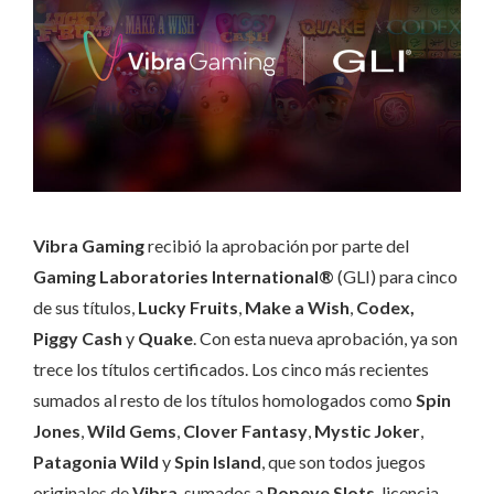
Vibra Gaming
recibió la aprobación por parte del
Gaming Laboratories International®
(GLI) para cinco
de sus títulos,
Lucky Fruits
,
Make a Wish
,
Codex,
Piggy Cash
y
Quake
. Con esta nueva aprobación, ya son
trece los títulos certificados. Los cinco más recientes
sumados al resto de los títulos homologados como
Spin
Jones
,
Wild Gems
,
Clover Fantasy
,
Mys
tic Joker
,
Patagonia Wild
y
Spin Island
, que son todos juegos
originales de
Vibra
, sumados a
Popeye Slots
, licencia