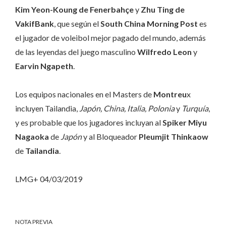
Kim Yeon-Koung de Fenerbahçe
y
Zhu Ting de
VakifBank
, que según el
South China Morning Post
es
el jugador de voleibol mejor pagado del mundo, además
de las leyendas del juego masculino
Wilfredo Leon
y
Earvin Ngapeth
.
Los equipos nacionales en el Masters de
Montreu
x
incluyen Tailandia,
Japón, China, Italia, Polonia
y
Turquía
,
y es probable que los jugadores incluyan al
Spiker Miyu
Nagaoka
de
Japón
y al Bloqueador
Pleumjit Thinkaow
de
Tailandia
.
LMG+ 04/03/2019
NOTA PREVIA