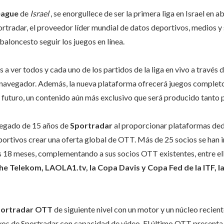
eague
de
Israel
, se enorgullece de ser la primera liga en Israel en 
tradar, el proveedor líder mundial de datos deportivos, medios y 
 baloncesto seguir los juegos en línea.
s a ver todos y cada uno de los partidos de la liga en vivo a través
u navegador. Además, la nueva plataforma ofrecerá juegos comple
 futuro, un contenido aún más exclusivo que será producido tanto p
legado de 15 años
de
Sportradar
al proporcionar plataformas ded
portivos crear una oferta global de OTT. Más de 25 socios se han i
s 18 meses, complementando a sus socios OTT existentes, entre el
e Telekom, LAOLA1.tv, la Copa Davis y Copa Fed de la ITF, la
ortradar OTT
de siguiente nivel
con un motor y un núcleo recien
vos de Sportradar con capacidad de video. El último OTT presenta