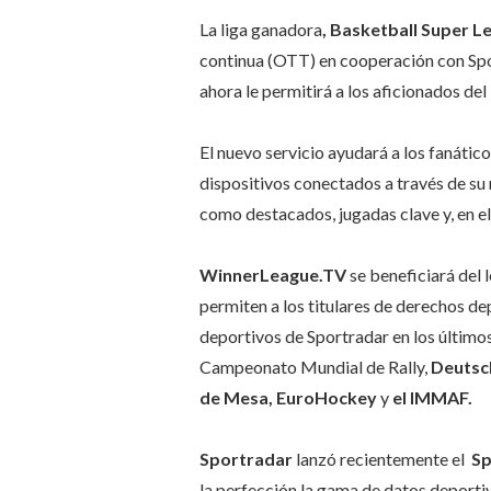
La liga ganadora
,
Basketball Super L
continua (OTT) en cooperación con Spor
ahora le permitirá a los aficionados del
El nuevo servicio ayudará a los fanático
dispositivos conectados a través de s
como destacados, jugadas clave y, en el
WinnerLeague.TV
se beneficiará del
permiten a los titulares de derechos de
deportivos de Sportradar en los último
Campeonato Mundial de Rally,
Deutsch
de Mesa, EuroHockey
y
el IMMAF.
Sportradar
lanzó recientemente el
Sp
la perfección la gama de datos deporti