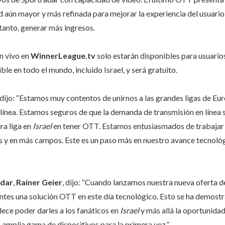
d aún mayor y más refinada para mejorar la experiencia del usuario,
 tanto, generar más ingresos.
n vivo en
WinnerLeague.tv
solo estarán disponibles para usuario
le en todo el mundo, incluido Israel, y será gratuito.
 dijo: “Estamos muy contentos de unirnos a las grandes ligas de Eur
 línea. Estamos seguros de que la demanda de transmisión en línea 
ra liga en
Israel
en tener OTT. Estamos entusiasmados de trabajar
 y en más campos. Este es un paso más en nuestro avance tecnológ
dar
,
Rainer Geier
, dijo: “Cuando lanzamos nuestra nueva oferta de
lientes una solución OTT en este día tecnológico. Esto se ha demos
ce poder darles a los fanáticos en
Israel
y más allá la oportunidad
a amplia gama de dispositivos para la primera vez.”