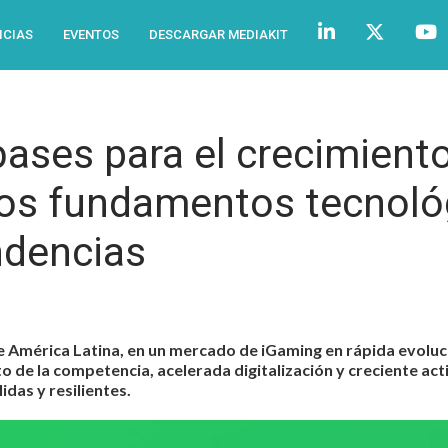
ICIAS
EVENTOS
DESCARGAR MEDIAKIT
bases para el crecimient
los fundamentos tecnoló
ndencias
de América Latina, en un mercado de iGaming en rápida evoluc
de la competencia, acelerada digitalización y creciente activ
das y resilientes.