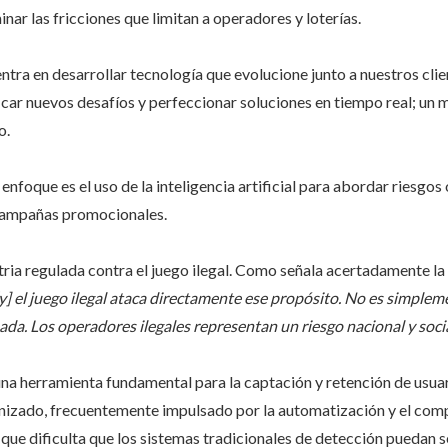
nar las fricciones que limitan a operadores y loterías.
entra en desarrollar tecnología que evolucione junto a nuestros clie
icar nuevos desafíos y perfeccionar soluciones en tiempo real; un
o.
enfoque es el uso de la inteligencia artificial para abordar riesgo
 campañas promocionales.
stria regulada contra el juego ilegal. Como señala acertadamente la
, [y] el juego ilegal ataca directamente ese propósito. No es simpl
ada. Los operadores ilegales representan un riesgo nacional y soci
una herramienta fundamental para la captación y retención de usua
ganizado, frecuentemente impulsado por la automatización y el co
 que dificulta que los sistemas tradicionales de detección puedan se