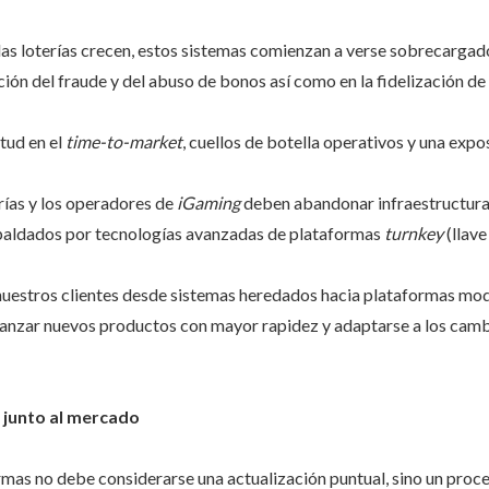
las loterías crecen, estos sistemas comienzan a verse sobrecargad
ión del fraude y del abuso de bonos así como en la fidelización de l
itud en el
time-to-market
, cuellos de botella operativos y una expo
rías y los operadores de
iGaming
deben abandonar infraestructuras
spaldados por tecnologías avanzadas de plataformas
turnkey
(llav
uestros clientes desde sistemas heredados hacia plataformas mode
lanzar nuevos productos con mayor rapidez y adaptarse a los cambi
 junto al mercado
rmas no debe considerarse una actualización puntual, sino un pro