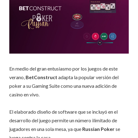
En medio del gran entusiasmo por los juegos de este
verano,
BetConstruct
adapta la popular versión del
poker a su Gaming Suite como una nueva adición de
casino en vivo.
El elaborado diseño de software que se incluyó en el
desarrollo del juego permite un número ilimitado de
jugadores en una sola mesa, ya que
Russian Poker
se
juega contra la casa.