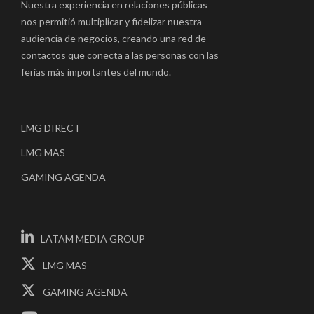
Nuestra experiencia en relaciones públicas
nos permitió multiplicar y fidelizar nuestra
audiencia de negocios, creando una red de
contactos que conecta a las personas con las
ferias más importantes del mundo.
LMG DIRECT
LMG MAS
GAMING AGENDA
LATAM MEDIA GROUP
LMG MAS
GAMING AGENDA