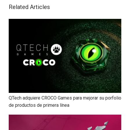
Related Articles
QTech adquiere CROCO Games para mejorar su porfolio
de productos de primera línea