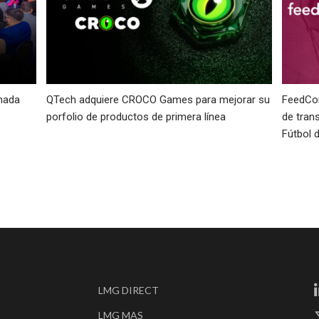
nada
QTech adquiere CROCO Games para mejorar su
FeedCon
porfolio de productos de primera línea
de tran
Fútbol 
LMG DIRECT
LMG MAS