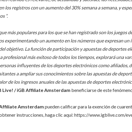
 en los registros con un aumento del 30% semana a semana, y es
s “.
oque más populares para los que se han registrado son los juegos de
os experimentando un aumento en los números que expresan un in
el objetivo. La función de participación y apuestas de deportes el
cha profesional más exitoso de todos los tiempos, explorará una va
rsonas influyentes de los deportes electrónicos como afiliados, d
visitantes a ampliar sus conocimientos sobre las apuestas de depor
lor de los ingresos anuales de las apuestas de deportes electrónic
B Live! / iGB Affiliate Amsterdam
beneficiarse de este fenómeno 
Affiliate Amsterdam
pueden calificar para la exención de cuarent
a obtener instrucciones, haga clic aquí: https://www.igblive.com/