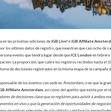
a en las próximas ediciones de
iGB Live!
e
iGB Affiliate Amste
por los últimos datos de registro, que muestran que casi ocho de c
persona evento que tendrá lugar desde que
ICE London
en febrero 
ación. La proporción, que cubre los registros recibidos hasta el 1
 toma de decisiones registrados en la misma etapa de la campaña 
responsable de los eventos con sede en
Ámsterdam
, cree que la gr
 IGB Affiliate Amsterdam
, así como del apetito que existe por el r
dores de decisiones clave que se registren para asistir a ambos e
eventos en vivo y que la generación de oportunidades de negocios y
os reunido es relevante, de actualidad y satisface las necesidades