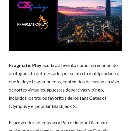
Pragmatic
Play
acudirá al evento como un reconocido
protagonista del mercado, por su oferta multiproducto,
que incluye tragamonedas, contenidos de casino en vivo,
deportes virtuales, apuestas deportivas y bingo,
incluidos los títulos favoritos de los fans Gates of
Olympus y el popular Blackjack X.
El proveedor además será Patrocinador Diamante
autónomo en el evento, que se realizará en Espacio