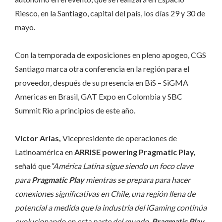
Riesco, en la Santiago, capital del país, los días 29 y 30 de
mayo.
Con la temporada de exposiciones en pleno apogeo, CGS
Santiago marca otra conferencia en la región para el
proveedor, después de su presencia en BiS – SiGMA
Americas en Brasil, GAT Expo en Colombia y SBC
Summit Rio a principios de este año.
Víctor Arias,
Vicepresidente de operaciones de
Latinoamérica en
ARRISE powering Pragmatic Play,
señaló que
“América Latina sigue siendo un foco clave
para
Pragmatic
Play
mientras se prepara para hacer
conexiones significativas en Chile, una región llena de
potencial a medida que la industria del iGaming continúa
evolucionando en esta parte del mundo.
Pragmatic
Play