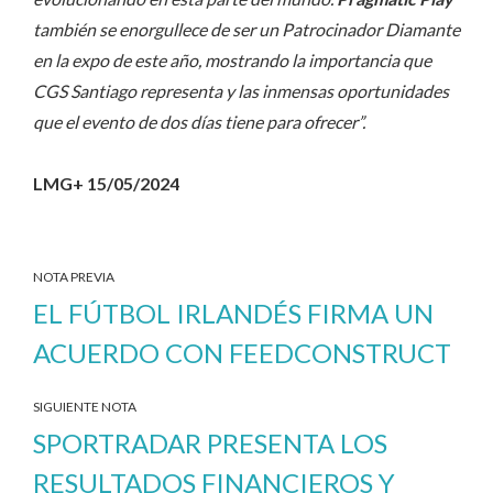
también se enorgullece de ser un Patrocinador Diamante
en la expo de este año, mostrando la importancia que
CGS Santiago representa y las inmensas oportunidades
que el evento de dos días tiene para ofrecer”.
LMG+ 15/05/2024
NOTA PREVIA
EL FÚTBOL IRLANDÉS FIRMA UN
ACUERDO CON FEEDCONSTRUCT
SIGUIENTE NOTA
SPORTRADAR PRESENTA LOS
RESULTADOS FINANCIEROS Y