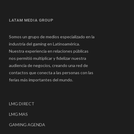
LATAM MEDIA GROUP
Somos un grupo de medios especializado en la
industria del gaming en Latinoamérica.
Nuestra experiencia en relaciones públicas
nos permitió multiplicar y fidelizar nuestra
audiencia de negocios, creando una red de
contactos que conecta a las personas con las
ferias más importantes del mundo.
LMG DIRECT
LMG MAS
GAMING AGENDA