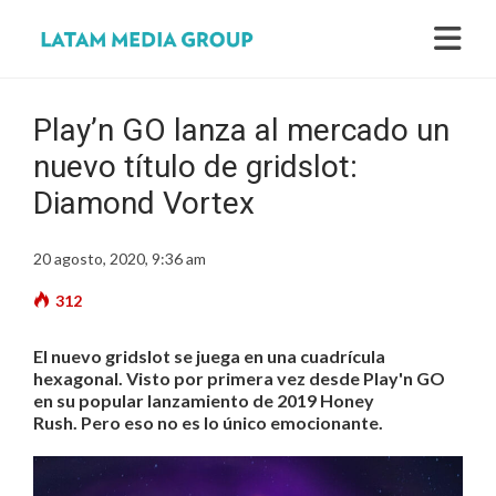
Play’n GO lanza al mercado un
nuevo título de gridslot:
Diamond Vortex
20 agosto, 2020, 9:36 am
312
El nuevo gridslot se juega en una cuadrícula
hexagonal. Visto por primera vez desde Play'n GO
en su popular lanzamiento de 2019 Honey
Rush. Pero eso no es lo único emocionante.