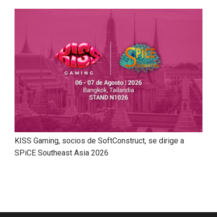
KISS Gaming, socios de SoftConstruct, se dirige a
SPiCE Southeast Asia 2026