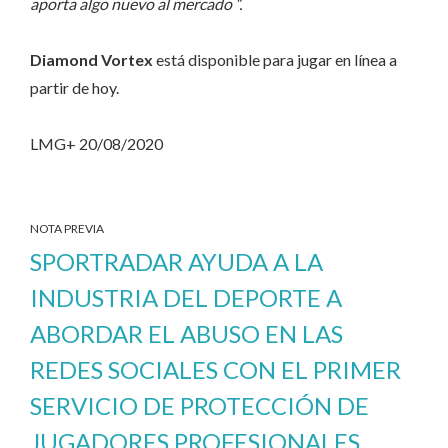
aporta algo nuevo al mercado “.
Diamond Vortex
está disponible para jugar en línea a
partir de hoy.
LMG+ 20/08/2020
NOTA PREVIA
SPORTRADAR AYUDA A LA
INDUSTRIA DEL DEPORTE A
ABORDAR EL ABUSO EN LAS
REDES SOCIALES CON EL PRIMER
SERVICIO DE PROTECCIÓN DE
JUGADORES PROFESIONALES