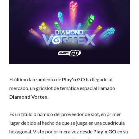
El último lanzamiento de
Play’n GO
ha llegado al
mercado, un gridslot de temática espacial llamado
Diamond Vortex
.
Es un título dinámico del proveedor de slot, en primer
lugar debido al hecho de que se juega en una cuadrícula
hexagonal. Visto por primera vez desde
Play’n GO
en su