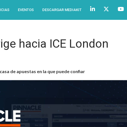
ICIAS
EVENTOS
DESCARGAR MEDIAKIT
rige hacia ICE London
 casa de apuestas en la que puede confiar