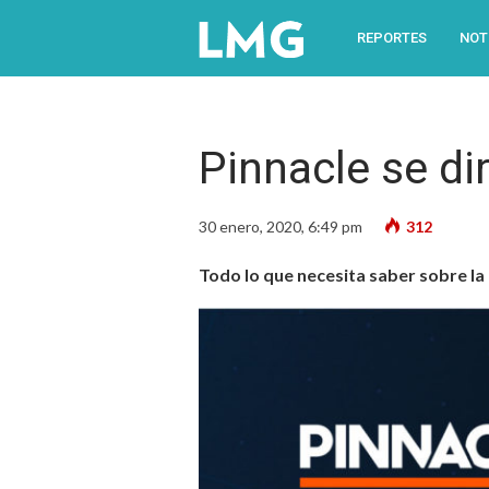
REPORTES
NOT
Pinnacle se di
30 enero, 2020, 6:49 pm
312
Todo lo que necesita saber sobre la