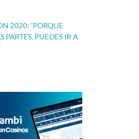
ON 2020: ‘PORQUE
 PARTES. PUEDES IR A
’