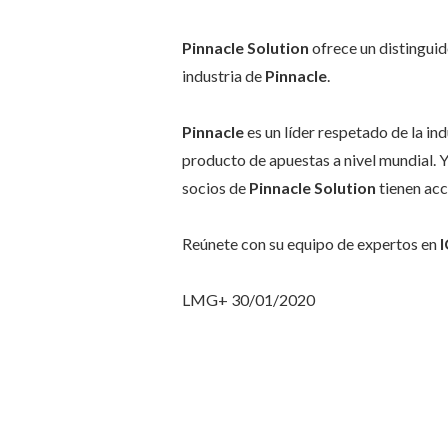
Pinnacle Solution
ofrece un distinguido
industria de
Pinnacle
.
Pinnacle
es un líder respetado de la in
producto de apuestas a nivel mundial.
socios de
Pinnacle Solution
tienen acc
Reúnete con su equipo de expertos en
LMG+ 30/01/2020