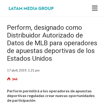
Perform, designado como
Distribuidor Autorizado de
Datos de MLB para operadores
de apuestas deportivas de los
Estados Unidos
17 abril, 2019, 1:21 pm
344
Perform permitirá a los operadores de apuestas
deportivas reguladas crear nuevas oportunidades
de participación