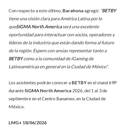
Con respecto a esto último,
Barahona
agregó:
“
BETBY
tiene una visión clara para América Latina
por lo
que
SiGMA North America
será una excelente
oportunidad para interactuar con socios, operadores y
líderes de la industria que están dando forma al futuro
de la región. Espero con ansias representar tanto a
BETBY
como a la comunidad de iGaming de
Latinoamérica
a en general en la Ciudad de México”
.
Los asistentes podrán conocer a
BETBY
en el stand 69P
durante
SiGMA North America
2026, del 1 al 3 de
septiembre en el Centro Banamex, en la Ciudad de
México.
LMG+ 18/06/2026