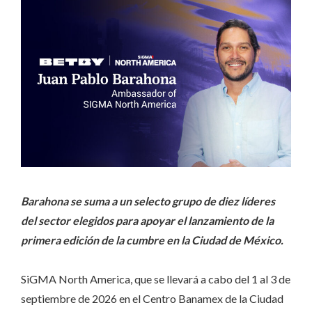
Barahona se suma a un selecto grupo de diez líderes
del sector elegidos para apoyar el lanzamiento de la
primera edición de la cumbre en la Ciudad de México.
SiGMA North America, que se llevará a cabo del 1 al 3 de
septiembre de 2026 en el Centro Banamex de la Ciudad