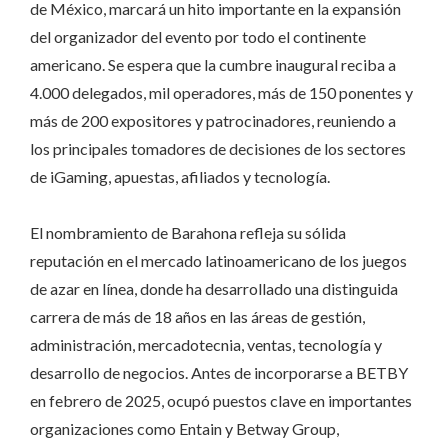
de México, marcará un hito importante en la expansión
del organizador del evento por todo el continente
americano. Se espera que la cumbre inaugural reciba a
4.000 delegados, mil operadores, más de 150 ponentes y
más de 200 expositores y patrocinadores, reuniendo a
los principales tomadores de decisiones de los sectores
de iGaming, apuestas, afiliados y tecnología.
El nombramiento de Barahona refleja su sólida
reputación en el mercado latinoamericano de los juegos
de azar en línea, donde ha desarrollado una distinguida
carrera de más de 18 años en las áreas de gestión,
administración, mercadotecnia, ventas, tecnología y
desarrollo de negocios. Antes de incorporarse a BETBY
en febrero de 2025, ocupó puestos clave en importantes
organizaciones como Entain y Betway Group,