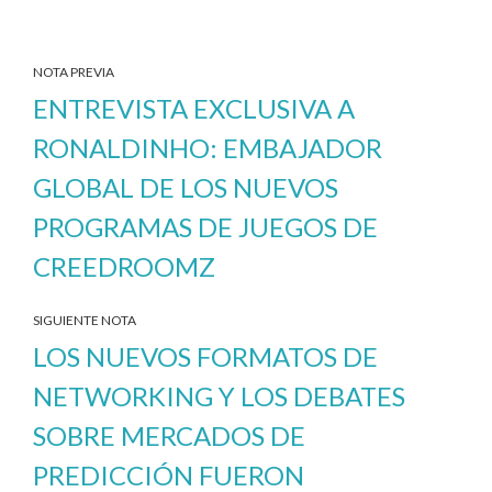
NOTA PREVIA
ENTREVISTA EXCLUSIVA A
RONALDINHO: EMBAJADOR
GLOBAL DE LOS NUEVOS
PROGRAMAS DE JUEGOS DE
CREEDROOMZ
SIGUIENTE NOTA
LOS NUEVOS FORMATOS DE
NETWORKING Y LOS DEBATES
SOBRE MERCADOS DE
PREDICCIÓN FUERON