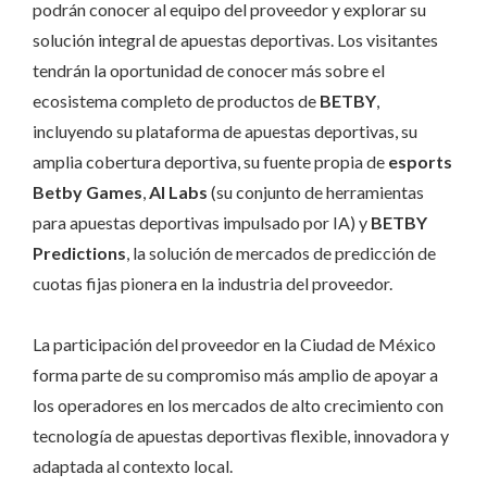
podrán conocer al equipo del proveedor y explorar su
solución integral de apuestas deportivas. Los visitantes
tendrán la oportunidad de conocer más sobre el
ecosistema completo de productos de
BETBY
,
incluyendo su plataforma de apuestas deportivas, su
amplia cobertura deportiva, su fuente propia de
esports
Betby Games
,
AI Labs
(su conjunto de herramientas
para apuestas deportivas impulsado por IA) y
BETBY
Predictions
, la solución de mercados de predicción de
cuotas fijas pionera en la industria del proveedor.
La participación del proveedor en la Ciudad de México
forma parte de su compromiso más amplio de apoyar a
los operadores en los mercados de alto crecimiento con
tecnología de apuestas deportivas flexible, innovadora y
adaptada al contexto local.