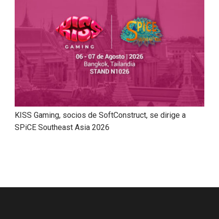
KISS Gaming, socios de SoftConstruct, se dirige a
SPiCE Southeast Asia 2026