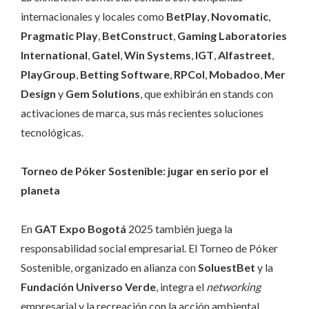
internacionales y locales como
BetPlay
,
Novomatic
,
Pragmatic Play
,
BetConstruct
,
Gaming
Laboratories
International
,
Gatel
,
Win
Systems
,
IGT
,
Alfastreet
,
PlayGroup
,
Betting
Software
,
RPCol
,
Mobadoo
,
Mer
Design
y
Gem
Solutions
, que exhibirán en stands con
activaciones de marca, sus más recientes soluciones
tecnológicas.
Torneo de Póker Sostenible: jugar en serio por el
planeta
En
GAT Expo Bogotá
2025 también juega la
responsabilidad social empresarial. El Torneo de Póker
Sostenible, organizado en alianza con
SoluestBet
y la
Fundación Universo Verde
, integra el
networking
empresarial y la recreación con la acción ambiental.