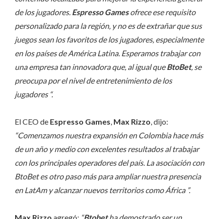
de los jugadores.
Espresso Games
ofrece ese requisito
personalizado para la región, y no es de extrañar que sus
juegos sean los favoritos de los jugadores, especialmente
en los países de América Latina. Esperamos trabajar con
una empresa tan innovadora que, al igual que
BtoBet
, se
preocupa por el nivel de entretenimiento de los
jugadores “.
El CEO de
Espresso Games
,
Max Rizzo
, dijo:
“Comenzamos nuestra expansión en Colombia hace más
de un año y medio con excelentes resultados al trabajar
con los principales operadores del país. La asociación con
BtoBet es otro paso más para ampliar nuestra presencia
en LatAm y alcanzar nuevos territorios como África ”.
Max Rizzo
agregó:
“
Btobet
ha demostrado ser un