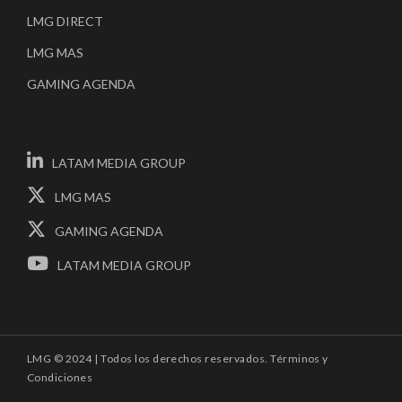
LMG DIRECT
LMG MAS
GAMING AGENDA
LATAM MEDIA GROUP
LMG MAS
GAMING AGENDA
LATAM MEDIA GROUP
LMG © 2024 | Todos los derechos reservados.
Términos y
Condiciones