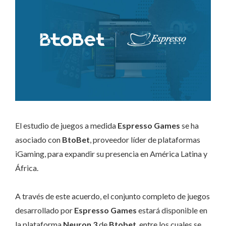
El estudio de juegos a medida
Espresso Games
se ha
asociado con
BtoBet
, proveedor líder de plataformas
iGaming, para expandir su presencia en América Latina y
África.
A través de este acuerdo, el conjunto completo de juegos
desarrollado por
Espresso Games
estará disponible en
la plataforma
Neuron 3
de
Btobet
, entre los cuales se