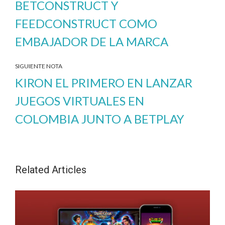
BETCONSTRUCT Y
FEEDCONSTRUCT COMO
EMBAJADOR DE LA MARCA
SIGUIENTE NOTA
KIRON EL PRIMERO EN LANZAR
JUEGOS VIRTUALES EN
COLOMBIA JUNTO A BETPLAY
Related Articles