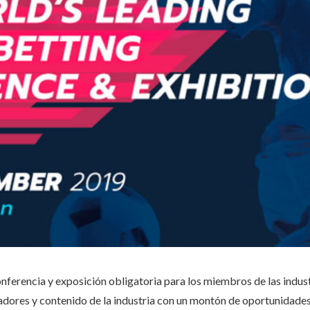
erencia y exposición obligatoria para los miembros de las industr
dores y contenido de la industria con un montón de oportunidades 