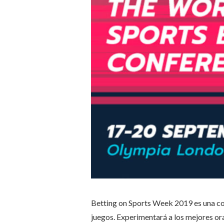
Betting on Sports Week 2019 es una conf
juegos. Experimentará a los mejores ora