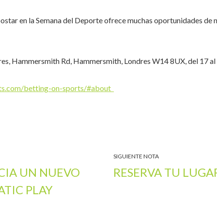
ostar en la Semana del Deporte ofrece muchas oportunidades de 
ndres, Hammersmith Rd, Hammersmith, Londres W14 8UX, del 17 al
nts.com/betting-on-sports/#about
SIGUIENTE NOTA
CIA UN NUEVO
RESERVA TU LUGAR
TIC PLAY