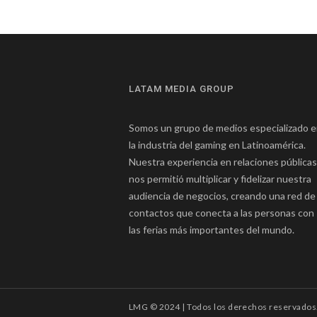
LATAM MEDIA GROUP
Somos un grupo de medios especializado 
la industria del gaming en Latinoamérica.
Nuestra experiencia en relaciones públicas
nos permitió multiplicar y fidelizar nuestra
audiencia de negocios, creando una red de
contactos que conecta a las personas con
las ferias más importantes del mundo.
LMG © 2024 | Todos los derechos reservados