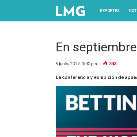
REPORTES
NOT
En septiembre 
5 junio, 2019, 3:00 pm
343
La conferencia y exhibición de apu