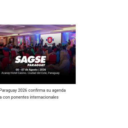
Paraguay 2026 confirma su agenda
iva con ponentes internacionales