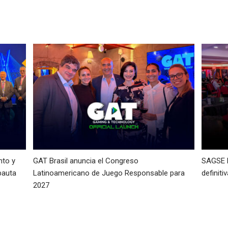
nto y
GAT Brasil anuncia el Congreso
SAGSE 
pauta
Latinoamericano de Juego Responsable para
definit
2027