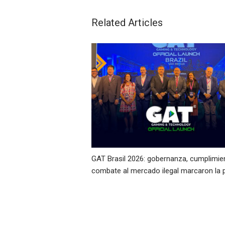
Related Articles
GAT Brasil 2026: gobernanza, cumplimie
combate al mercado ilegal marcaron la 