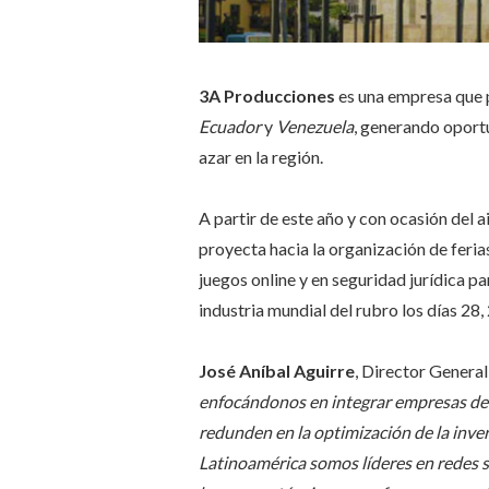
3A Producciones
es una empresa que 
Ecuador
y
Venezuela
, generando oportu
azar en la región.
A partir de este año y con ocasión del 
proyecta hacia la organización de feria
juegos online y en seguridad jurídica p
industria mundial del rubro los días 28, 
José Aníbal Aguirre
, Director Genera
enfocándonos en integrar empresas del 
redunden en la optimización de la inve
Latinoamérica somos líderes en redes s