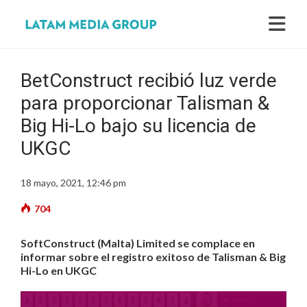
BetConstruct recibió luz verde
para proporcionar Talisman &
Big Hi-Lo bajo su licencia de
UKGC
18 mayo, 2021, 12:46 pm
704
SoftConstruct (Malta) Limited se complace en
informar sobre el registro exitoso de Talisman & Big
Hi-Lo en UKGC