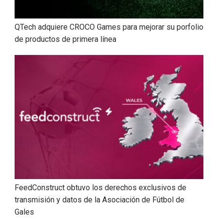
QTech adquiere CROCO Games para mejorar su porfolio
de productos de primera línea
FeedConstruct obtuvo los derechos exclusivos de
transmisión y datos de la Asociación de Fútbol de
Gales