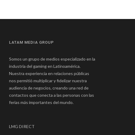
LATAM MEDIA GROUP
Somos un grupo de medios especializado en la
industria del gaming en Latinoamérica.
Nuestra experiencia en relaciones públicas
nos permitió multiplicar y fidelizar nuestra
audiencia de negocios, creando una red de
contactos que conecta a las personas con las
ferias más importantes del mundo.
LMG DIRECT