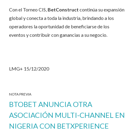
Con el Torneo CIS,
BetConstruct
continúa su expansión
global y conecta a toda la industria, brindando a los
operadores la oportunidad de beneficiarse de los
eventos y contribuir con ganancias a su negocio.
LMG+ 15/12/2020
NOTA PREVIA
BTOBET ANUNCIA OTRA
ASOCIACIÓN MULTI-CHANNEL EN
NIGERIA CON BETXPERIENCE