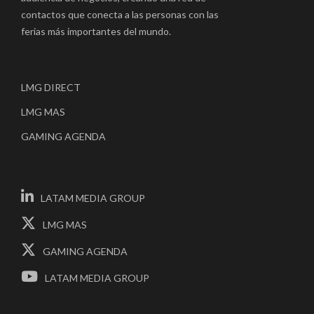
contactos que conecta a las personas con las
ferias más importantes del mundo.
LMG DIRECT
LMG MAS
GAMING AGENDA
LATAM MEDIA GROUP
LMG MAS
GAMING AGENDA
LATAM MEDIA GROUP