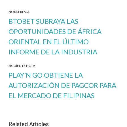
NOTA PREVIA
BTOBET SUBRAYA LAS
OPORTUNIDADES DE ÁFRICA
ORIENTAL EN EL ÚLTIMO
INFORME DE LA INDUSTRIA
SIGUIENTE NOTA
PLAY’N GO OBTIENE LA
AUTORIZACIÓN DE PAGCOR PARA
EL MERCADO DE FILIPINAS
Related Articles