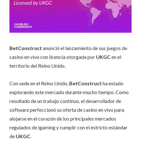
BetConstruct
anunció el lanzamiento de sus juegos de
casino en vivo con licencia otorgada por
UKGC
en el
territorio del Reino Unido.
Con sede en el Reino Unido,
BetConstruct
ha estado
explorando este mercado durante mucho tiempo. Como
resultado de un trabajo continuo, el desarrollador de
software perfeccionó su oferta de casino en vivo para
alojarse en el corazón de los principales mercados
regulados de igaming y cumplir con el estricto estándar
de
UKGC
.