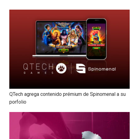
QTech agrega contenido prémium de Spinomenal a su
porfolio