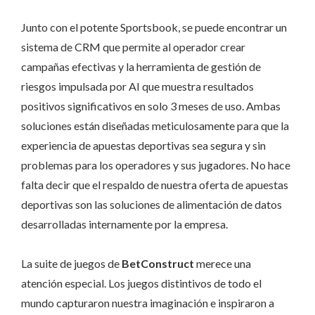
Junto con el potente Sportsbook, se puede encontrar un
sistema de CRM que permite al operador crear
campañas efectivas y la herramienta de gestión de
riesgos impulsada por AI que muestra resultados
positivos significativos en solo 3 meses de uso. Ambas
soluciones están diseñadas meticulosamente para que la
experiencia de apuestas deportivas sea segura y sin
problemas para los operadores y sus jugadores. No hace
falta decir que el respaldo de nuestra oferta de apuestas
deportivas son las soluciones de alimentación de datos
desarrolladas internamente por la empresa.
La suite de juegos de
BetConstruct
merece una
atención especial. Los juegos distintivos de todo el
mundo capturaron nuestra imaginación e inspiraron a