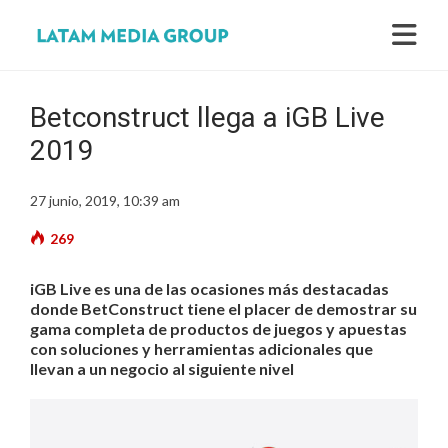
Betconstruct llega a iGB Live
2019
27 junio, 2019, 10:39 am
269
iGB Live es una de las ocasiones más destacadas
donde BetConstruct tiene el placer de demostrar su
gama completa de productos de juegos y apuestas
con soluciones y herramientas adicionales que
llevan a un negocio al siguiente nivel