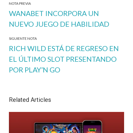
NOTA PREVIA
WANABET INCORPORA UN
NUEVO JUEGO DE HABILIDAD
SIGUIENTE NOTA
RICH WILD ESTÁ DE REGRESO EN
EL ÚLTIMO SLOT PRESENTANDO
POR PLAY’N GO
Related Articles