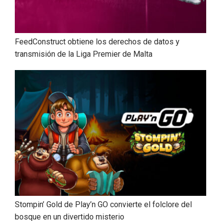
FeedConstruct obtiene los derechos de datos y
transmisión de la Liga Premier de Malta
Stompin’ Gold de Play’n GO convierte el folclore del
bosque en un divertido misterio