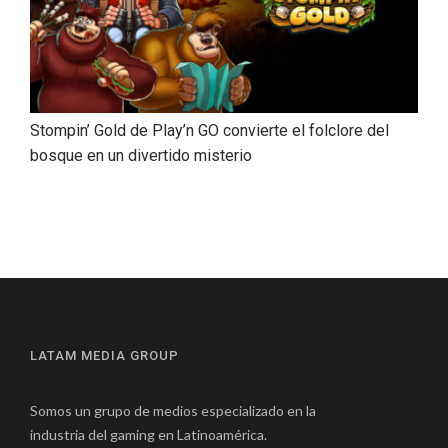
Stompin’ Gold de Play’n GO convierte el folclore del
bosque en un divertido misterio
LATAM MEDIA GROUP
Somos un grupo de medios especializado en la
industria del gaming en Latinoamérica.