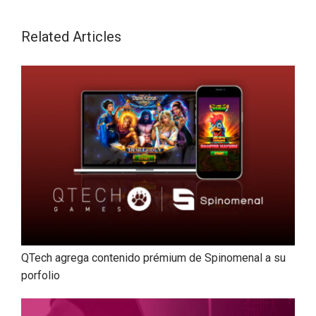
Related Articles
QTech agrega contenido prémium de Spinomenal a su
porfolio