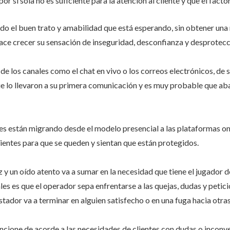
r sí sola no es suficiente para la atención al cliente y que el fac
odo el buen trato y amabilidad que está esperando, sin obtener una 
ace crecer su sensación de inseguridad, desconfianza y desprotecc
de los canales como el chat en vivo o los correos electrónicos, de 
que lo llevaron a su primera comunicación y es muy probable que ab
están migrando desde el modelo presencial a las plataformas onli
ientes para que se queden y sientan que están protegidos.
 y un oído atento va a sumar en la necesidad que tiene el jugador de
les es que el operador sepa enfrentarse a las quejas, dudas y peti
stador va a terminar en alguien satisfecho o en una fuga hacia otra
cione de acorde a las necesidades de clientes con dudas o inconveni