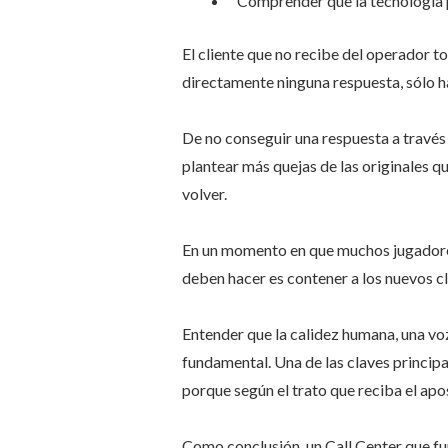
Comprender que la tecnología po
El cliente que no recibe del operador t
directamente ninguna respuesta, sólo h
De no conseguir una respuesta a través 
plantear más quejas de las originales 
volver.
En un momento en que muchos jugadores 
deben hacer es contener a los nuevos cl
Entender que la calidez humana, una voz
fundamental. Una de las claves principa
porque según el trato que reciba el apo
Como conclusión, un Call Center que fun