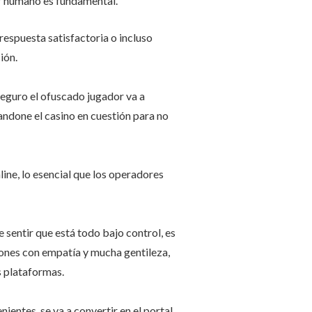
tor humano es fundamental.
respuesta satisfactoria o incluso
ión.
seguro el ofuscado jugador va a
andone el casino en cuestión para no
ne, lo esencial que los operadores
 sentir que está todo bajo control, es
ciones con empatía y mucha gentileza,
s plataformas.
entes, se va a convertir en el portal